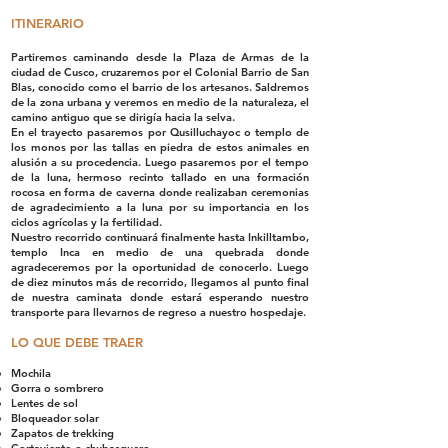
ITINERARIO
Partiremos caminando desde la Plaza de Armas de la
ciudad de Cusco, cruzaremos por el Colonial Barrio de San
Blas, conocido como el barrio de los artesanos. Saldremos
de la zona urbana y veremos en medio de la naturaleza, el
camino antiguo que se dirigía hacia la selva.
En el trayecto pasaremos por Qusilluchayoc o templo de
los monos por las tallas en piedra de estos animales en
alusión a su procedencia. Luego pasaremos por el tempo
de la luna, hermoso recinto tallado en una formación
rocosa en forma de caverna donde realizaban ceremonias
de agradecimiento a la luna por su importancia en los
ciclos agrícolas y la fertilidad.
Nuestro recorrido continuará finalmente hasta Inkilltambo,
templo Inca en medio de una quebrada donde
agradeceremos por la oportunidad de conocerlo. Luego
de diez minutos más de recorrido, llegamos al punto final
de nuestra caminata donde estará esperando nuestro
transporte para llevarnos de regreso a nuestro hospedaje.
LO QUE DEBE TRAER
Mochila
Gorra o sombrero
Lentes de sol
Bloqueador solar
Zapatos de trekking