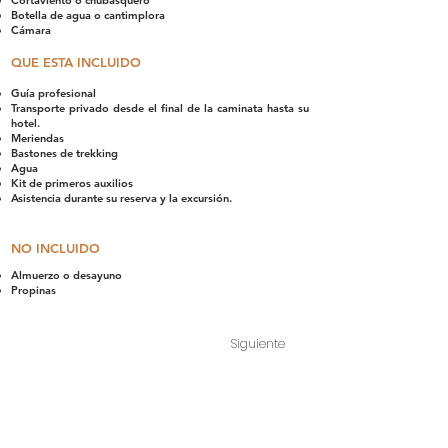
Cortaviento o chubasquero
Botella de agua o cantimplora
Cámara
QUE ESTA INCLUIDO
Guía profesional
Transporte privado desde el final de la caminata hasta su
hotel.
Meriendas
Bastones de trekking
Agua
Kit de primeros auxilios
Asistencia durante su reserva y la excursión.
NO INCLUIDO
Almuerzo o desayuno
Propinas
Siguiente
RAZÓN SOCIAL:
ANDEAN WALKER S.A.C.
RUC: