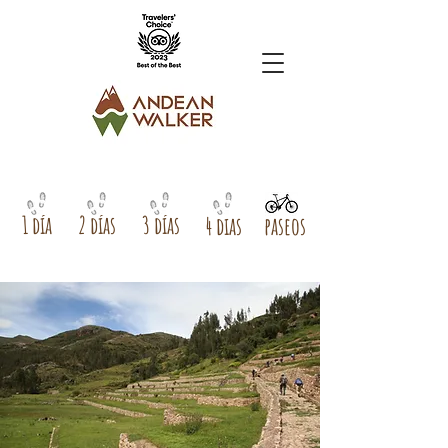
1 día
2 días
3 días
4 dias
paseos